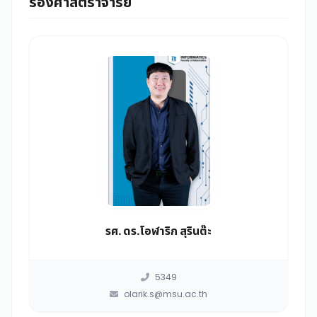
รองศาสตราจารย์
รศ. ดร.โอฬาริก สุรินต๊ะ
5349
olarik.s@msu.ac.th