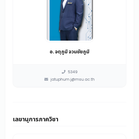
อ. จตุภูมิ จวนชัยภูมิ
5349
jatuphum.j@msu.ac.th
เลขานุการภาควิชา