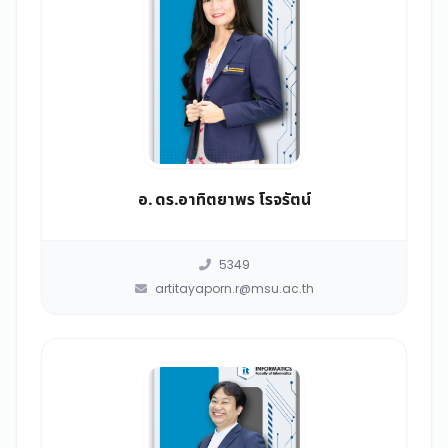
อ. ดร.อาทิตยาพร โรจรัตน์
5349
artitayaporn.r@msu.ac.th