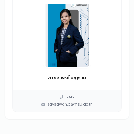
สายสวรรค์ บุญร่วม
5349
saysawan.b@msu.ac.th