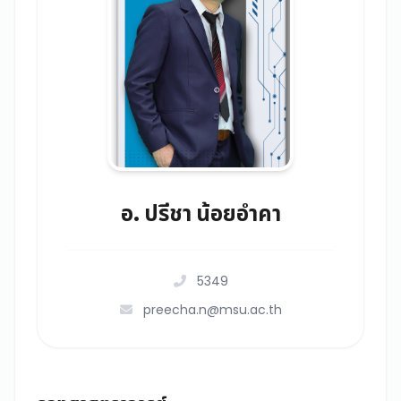
อ. ปรีชา น้อยอำคา
5349
preecha.n@msu.ac.th