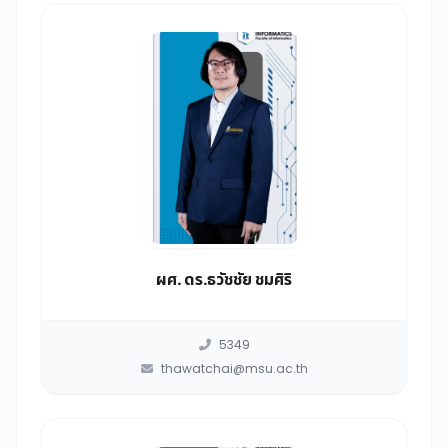
ผศ. ดร.ธวัชชัย ชมศิริ
5349
thawatchai@msu.ac.th