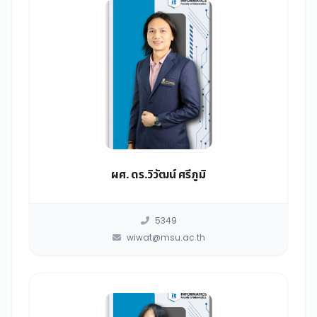
ผศ. ดร.วิวัฒน์ ศรีภูมิ
5349
wiwat@msu.ac.th