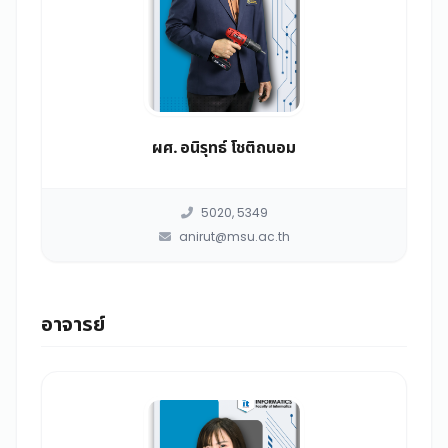
ผศ. อนิรุทธ์ โชติถนอม
5020, 5349
anirut@msu.ac.th
อาจารย์