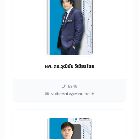
ผศ. ดร.วุฒิชัย วิเชียรไชย
5349
vuttichai.v@msu.ac.th