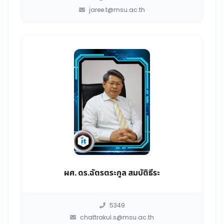
jaree.t@msu.ac.th
ผศ. ดร.ฉัตรตระกูล สมบัติธีระ
5349
chattrakul.s@msu.ac.th