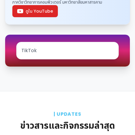
ภาควิชาวิทยาการคอมพิวเตอร์ มหาวิทยาลัยมหาสารคาม
ดูใน YouTube
TikTok
| UPDATES
ข่าวสารและกิจกรรมล่าสุด