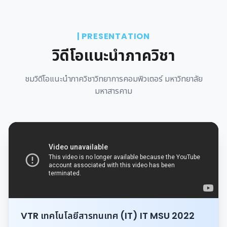
| PRESENTATION
วิดีโอแนะนำภาควิชา
ชมวิดีโอแนะนำภาควิชาวิทยาการคอมพิวเตอร์ มหาวิทยาลัย
มหาสารคาม
VTR เทคโนโลยีสารทนเทศ (IT) IT MSU 2022