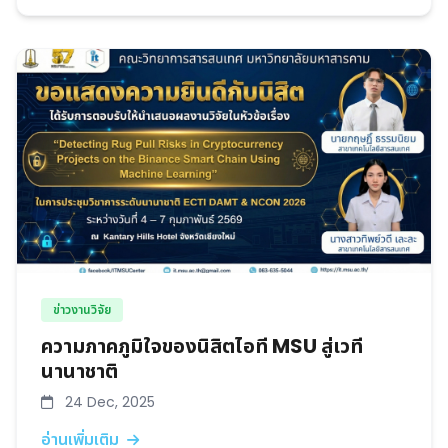
ข่าวงานวิจัย
ความภาคภูมิใจของนิสิตไอที MSU สู่เวที
นานาชาติ
24 Dec, 2025
อ่านเพิ่มเติม