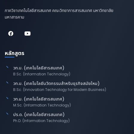
ภาควิชาเทคโนโลยีสารสนเทศ คณะวิทยาการสารสนเทศ มหาวิทยาลัย
มหาสารคาม
หลักสูตร
วท.บ. (เทคโนโลยีสารสนเทศ)
B.Sc. (Information Technology)
วท.บ. (เทคโนโลยีนวัตกรรมสำหรับธุรกิจสมัยใหม)
B.Sc. (Innovation Technology for Modern Business)
วท.ม. (เทคโนโลยีสารสนเทศ)
M.Sc. (Information Technology)
ปร.ด. (เทคโนโลยีสารสนเทศ)
Ph.D. (Information Technology)