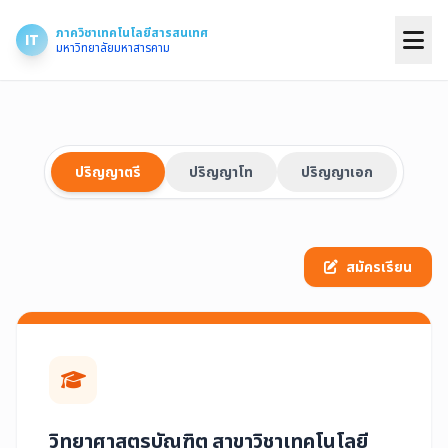
ภาควิชาเทคโนโลยีสารสนเทศ
IT
มหาวิทยาลัยมหาสารคาม
ปริญญาตรี
ปริญญาโท
ปริญญาเอก
สมัครเรียน
วิทยาศาสตรบัณฑิต สาขาวิชาเทคโนโลยี