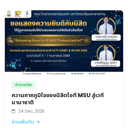
ข่าวงานวิจัย
ความภาคภูมิใจของนิสิตไอที MSU สู่เวที
นานาชาติ
24 Dec, 2025
อ่านเพิ่มเติม