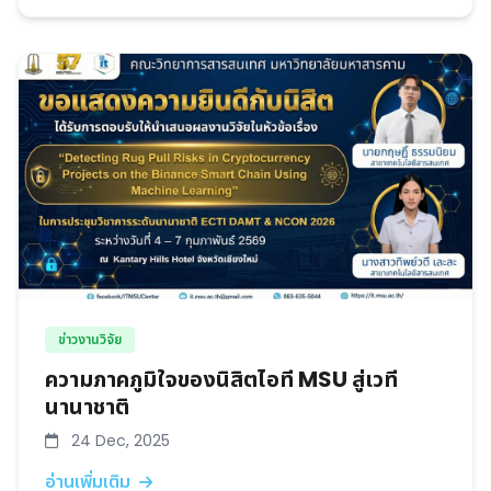
ข่าวงานวิจัย
ความภาคภูมิใจของนิสิตไอที MSU สู่เวที
นานาชาติ
24 Dec, 2025
อ่านเพิ่มเติม