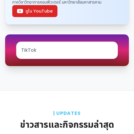
ภาควิชาวิทยาการคอมพิวเตอร์ มหาวิทยาลัยมหาสารคาม
ดูใน YouTube
TikTok
| UPDATES
ข่าวสารและกิจกรรมล่าสุด