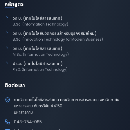
หลักสูตร
วท.บ. (เทคโนโลยีสารสนเทศ)
B.Sc. (Information Technology)
วท.บ. (เทคโนโลยีนวัตกรรมสำหรับธุรกิจสมัยใหม)
B.Sc. (Innovation Technology for Modern Business)
วท.ม. (เทคโนโลยีสารสนเทศ)
M.Sc. (Information Technology)
ปร.ด. (เทคโนโลยีสารสนเทศ)
Ph.D. (Information Technology)
ติดต่อเรา
ภาควิชาเทคโนโลยีสารสนเทศ คณะวิทยาการสารสนเทศ มหาวิทยาลัย
มหาสารคาม กันทรวิชัย 44150
มหาสารคาม
043-754-085